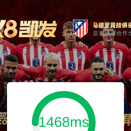
1468ms